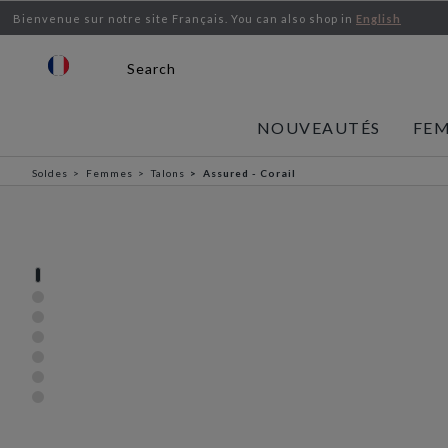
Bienvenue sur notre site Français.
You can also shop in
English
Search
NOUVEAUTÉS
FE
Soldes
Femmes
Talons
Assured - Corail