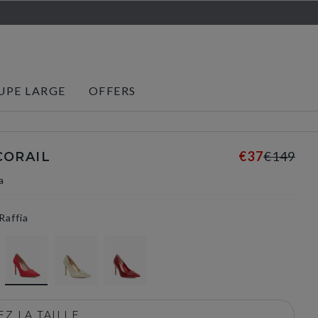
UPE LARGE
OFFERS
€37
€149
CORAIL
a
Raffia
selected
Z LA TAILLE