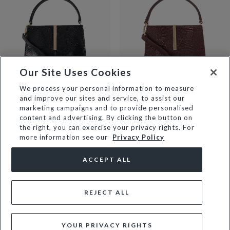
Our Site Uses Cookies
We process your personal information to measure
and improve our sites and service, to assist our
DINIDESTINED - DARK
DINIDESTINED - BURGUNDY
marketing campaigns and to provide personalised
BROWN
€169
content and advertising. By clicking the button on
€169
the right, you can exercise your privacy rights. For
more information see our
Privacy Policy
NOUVEAU
NOUVEAU
ACCEPT ALL
REJECT ALL
YOUR PRIVACY RIGHTS