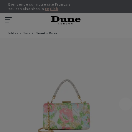
Bienvenue sur notre site Français.
You can also shop in
English
Soldes
Sacs
Beaut - Rose