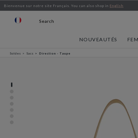
Bienvenue sur notre site Français.
You can also shop in
English
Search
NOUVEAUTÉS
FE
Soldes
Sacs
Direction - Taupe