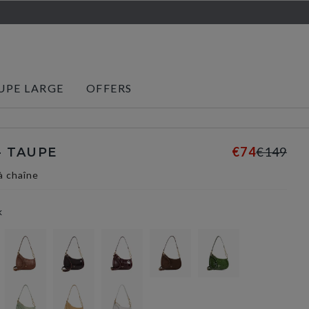
UPE LARGE
OFFERS
€74
€149
- TAUPE
à chaîne
k
selected