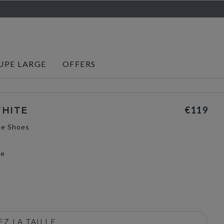
UPE LARGE
OFFERS
€119
WHITE
ne Shoes
te
selected
Z LA TAILLE