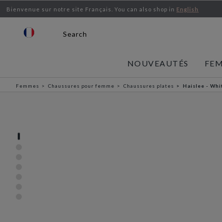
Bienvenue sur notre site Français.
You can also shop in
English
Search
NOUVEAUTÉS
FE
Femmes
Chaussures pour femme
Chaussures plates
Haislee - Whi