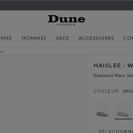
MMES
HOMMES
SACS
ACCESSOIRES
CO
te
HAISLEE - 
Diamante Mary Ja
COULEUR:
Whi
SÉLECTIONNE