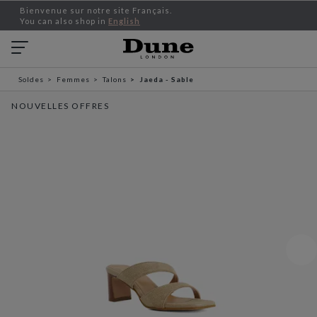
Bienvenue sur notre site Français.
You can also shop in
English
Soldes
Femmes
Talons
Jaeda - Sable
NOUVELLES OFFRES