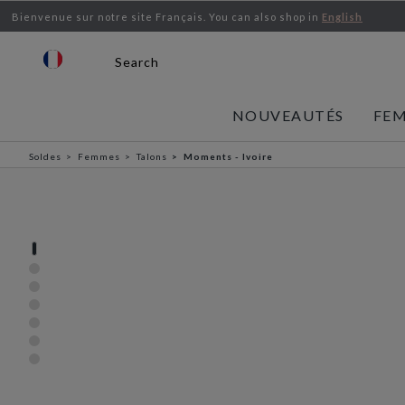
Bienvenue sur notre site Français.
You can also shop in
English
Search
NOUVEAUTÉS
FE
Soldes
Femmes
Talons
Moments - Ivoire