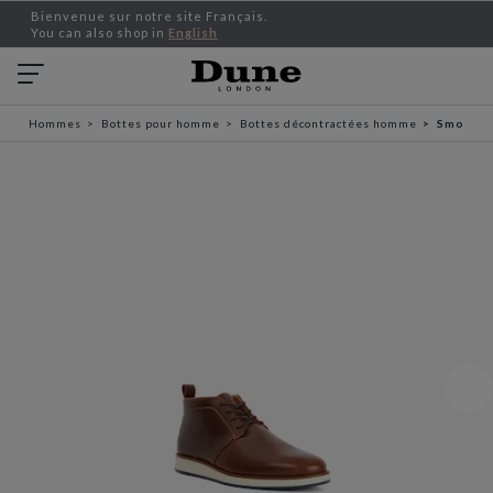
Bienvenue sur notre site Français.
You can also shop in
English
Hommes
Bottes pour homme
Bottes décontractées homme
Smoky -