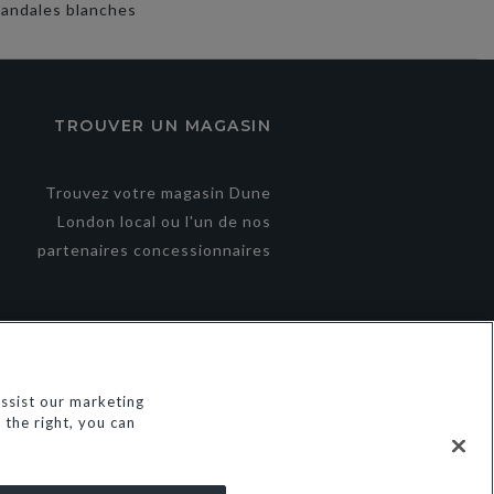
andales blanches
TROUVER UN MAGASIN
Trouvez votre magasin Dune
London local ou l'un de nos
partenaires concessionnaires
ssist our marketing
the right, you can
© Dune Group Limited