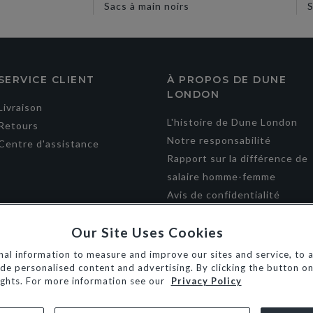
Sacs à main noirs
S
SERVICE CLIENT
À PROPOS DE DUNE
LONDON
Livraison
L'histoire de Dune London
Retours
Notre responsabilité
Centre d'assistance
Rapport sur la différence de
salaire homme-femme
Avis de confidentialité
Conditions générales
Our Site Uses Cookies
Sale
al information to measure and improve our sites and service, to a
e personalised content and advertising. By clicking the button on 
ights. For more information see our
Privacy Policy