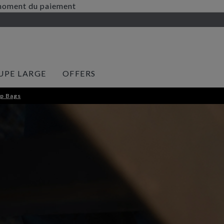
au moment du paiement
UPE LARGE
OFFERS
p Bags