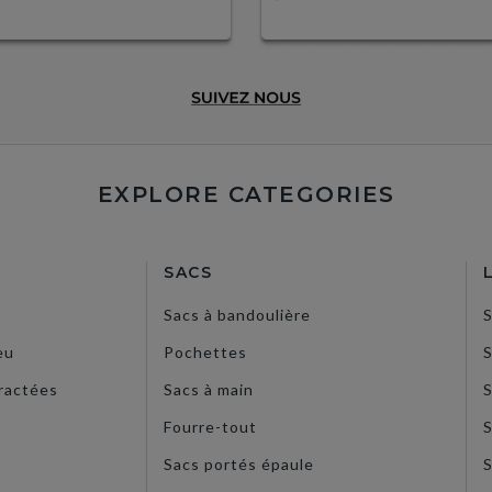
EXPLORE CATEGORIES
SACS
Sacs à bandoulière
eu
Pochettes
S
ractées
Sacs à main
S
Fourre-tout
S
Sacs portés épaule
S