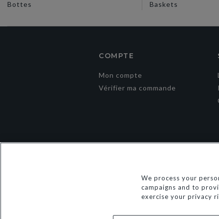
Bottes
Baskets
COMPTE
Mon compte
Vérifier ma commande
We process your person
campaigns and to provid
exercise your privacy r