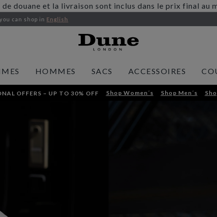
s de douane et la livraison sont inclus dans le prix final 
 you
can shop in
English
MMES
HOMMES
SACS
ACCESSOIRES
CO
Shop Women´s
Shop Men´s
Sho
NAL OFFERS – UP TO 30% OFF