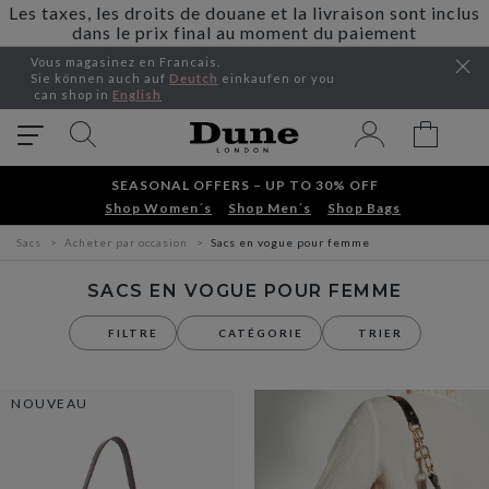
Les taxes, les droits de douane et la livraison sont inclus
dans le prix final au moment du paiement
Vous magasinez en Francais.
Sie können auch auf
Deutch
einkaufen or you
can shop in
English
SEASONAL OFFERS – UP TO 30% OFF
Shop Women´s
Shop Men´s
Shop Bags
Sacs
Acheter par occasion
Sacs en vogue pour femme
SACS EN VOGUE POUR FEMME
FILTRE
CATÉGORIE
TRIER
NOUVEAU