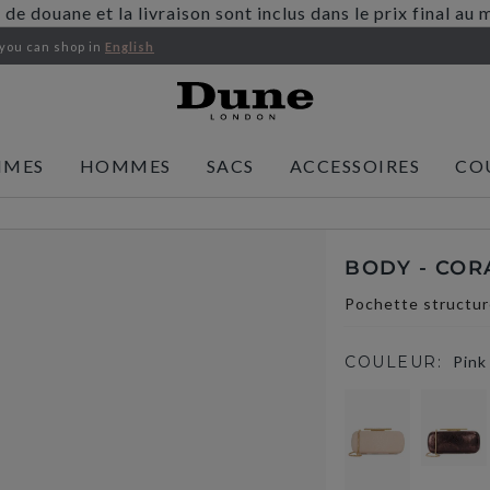
s de douane et la livraison sont inclus dans le prix final 
 you
can shop in
English
MMES
HOMMES
SACS
ACCESSOIRES
CO
BODY - COR
Pochette structur
COULEUR:
Pink