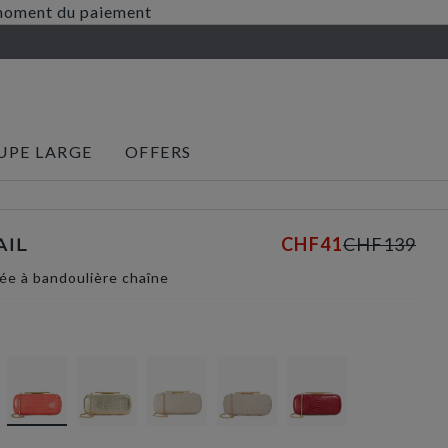
au moment du paiement
UPE LARGE
OFFERS
CHF41
CHF139
AIL
ée à bandoulière chaîne
selected