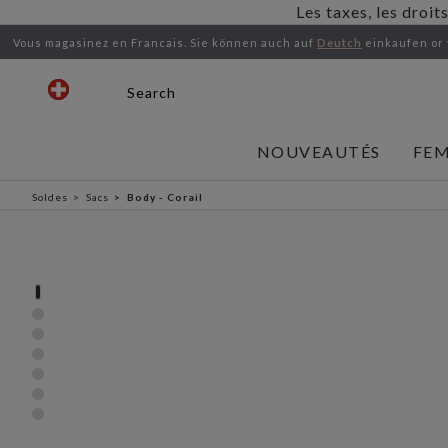
Les taxes, les droit
Vous magasinez en Francais.
Sie können auch auf
Deutch
einkaufen or
Search
NOUVEAUTÉS
FE
Soldes
Sacs
Body - Corail