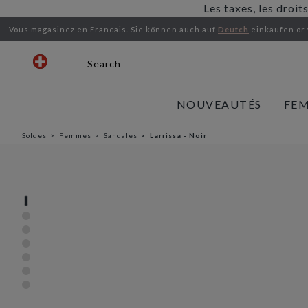
Les taxes, les droit
Vous magasinez en Francais.
Sie können auch auf
Deutch
einkaufen or
Search
NOUVEAUTÉS
FE
Soldes
Femmes
Sandales
Larrissa - Noir