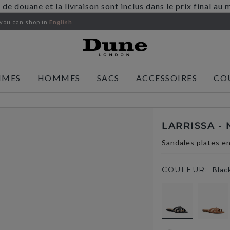
s de douane et la livraison sont inclus dans le prix final 
 you
can shop in
English
MMES
HOMMES
SACS
ACCESSOIRES
CO
LARRISSA - 
Sandales plates en 
COULEUR:
Blac
selected