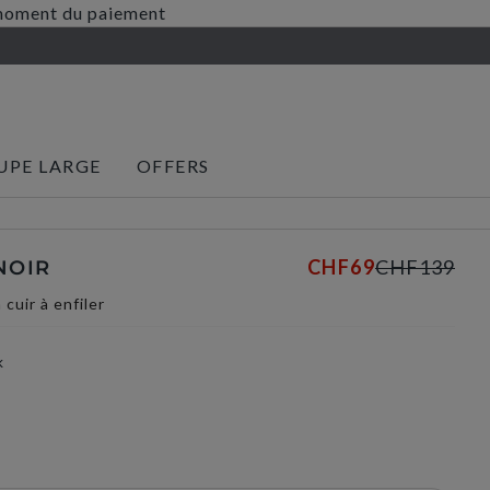
au moment du paiement
UPE LARGE
OFFERS
CHF69
CHF139
NOIR
cuir à enfiler
k