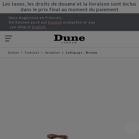
Les taxes, les droits de douane et la livraison sont inclus
dans le prix final au moment du paiement
Vous magasinez en Francais.
Sie können auch auf
Deutch
einkaufen or you
can shop in
English
Soldes
Femmes
Sandales
Lollipops - Brown