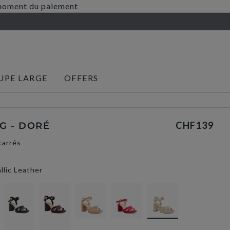
au moment du paiement
UPE LARGE
OFFERS
CHF139
G - DORÉ
carrés
llic Leather
selected