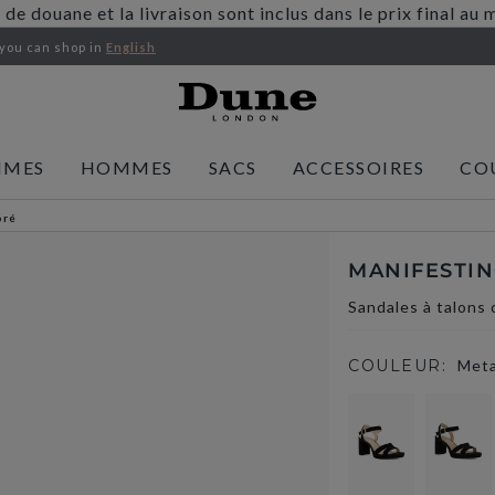
s de douane et la livraison sont inclus dans le prix final 
 you
can shop in
English
MMES
HOMMES
SACS
ACCESSOIRES
CO
oré
MANIFESTIN
Sandales à talons 
COULEUR:
Meta