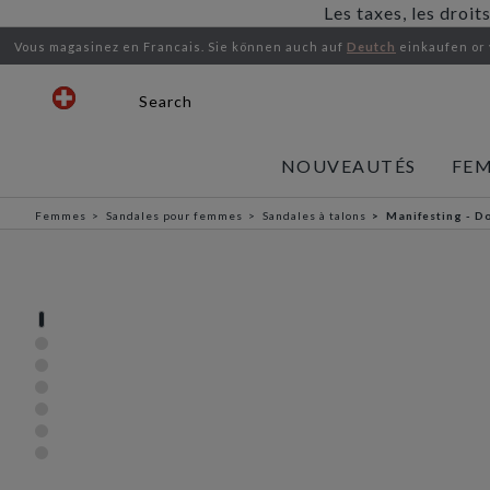
Les taxes, les droit
Vous magasinez en Francais.
Sie können auch auf
Deutch
einkaufen or
Search
NOUVEAUTÉS
FE
Femmes
Sandales pour femmes
Sandales à talons
Manifesting - D