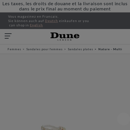
Les taxes, les droits de douane et la livraison sont inclus
dans le prix final au moment du paiement
Vous magasinez en Francais.
Sie können auch auf
Deutch
einkaufen or you
can shop in
English
Femmes
Sandales pour femmes
Sandales plates
Nature - Multicolo