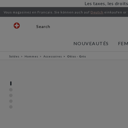
Les taxes, les droit
Vous magasinez en Francais.
Sie können auch auf
Deutch
einkaufen or
Search
NOUVEAUTÉS
FE
Soldes
Hommes
Accessoires
Otiss - Gris