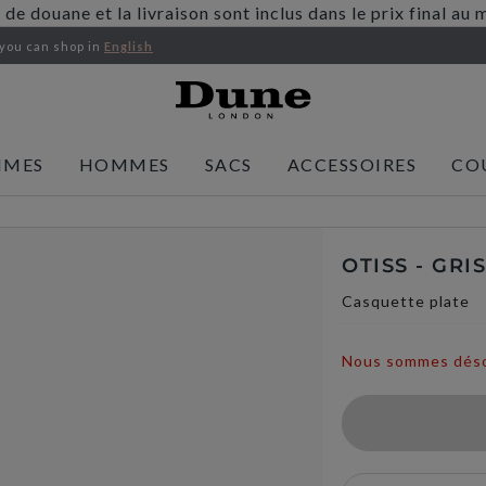
s de douane et la livraison sont inclus dans le prix final 
 you
can shop in
English
MMES
HOMMES
SACS
ACCESSOIRES
CO
OTISS - GRIS
Casquette plate
Nous sommes désolé