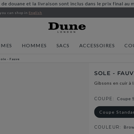
s de douane et la livraison sont inclus dans le prix final 
 you
can shop in
English
MMES
HOMMES
SACS
ACCESSOIRES
CO
Sole - Fauve
SOLE - FAU
Gibsons en cuir à 
COUPE:
Coupe 
Coupe Standa
COULEUR:
Bro