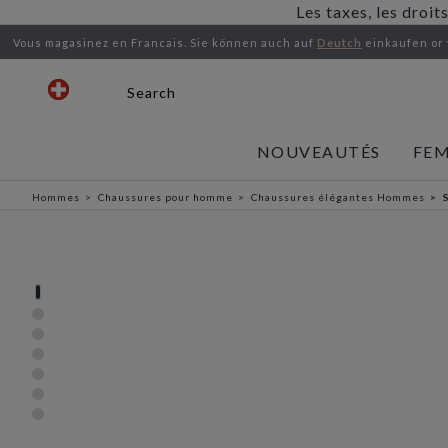
Les taxes, les droit
Vous magasinez en Francais.
Sie können auch auf
Deutch
einkaufen or
Search
NOUVEAUTÉS
FE
Hommes
Chaussures pour homme
Chaussures élégantes Hommes