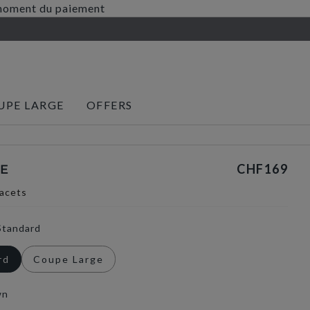
au moment du paiement
UPE LARGE
OFFERS
CHF169
VE
lacets
Standard
rd
Coupe Large
wn