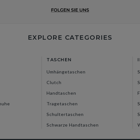
EXPLORE CATEGORIES
TASCHEN
Umhängetaschen
S
Clutch
S
Handtaschen
F
huhe
Tragetaschen
S
Schultertaschen
Schwarze Handtaschen