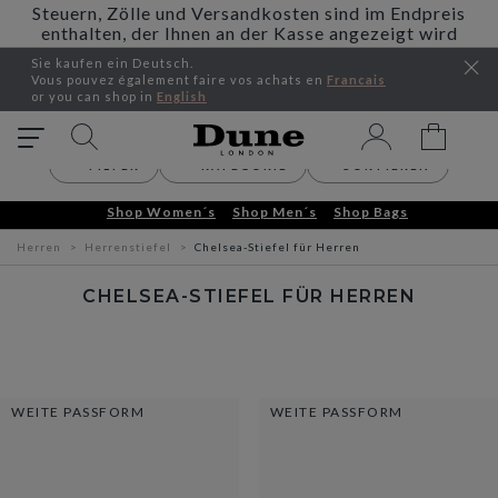
Steuern, Zölle und Versandkosten sind im Endpreis
enthalten, der Ihnen an der Kasse angezeigt wird
Sie kaufen ein Deutsch.
Vous pouvez également faire vos achats en
Francais
or you can shop in
English
FILTER
KATEGORIE
SORTIEREN
SEASONAL OFFERS – UP TO 30% OFF
Shop Women´s
Shop Men´s
Shop Bags
Herren
Herrenstiefel
Chelsea-Stiefel für Herren
CHELSEA-STIEFEL FÜR HERREN
WEITE PASSFORM
WEITE PASSFORM