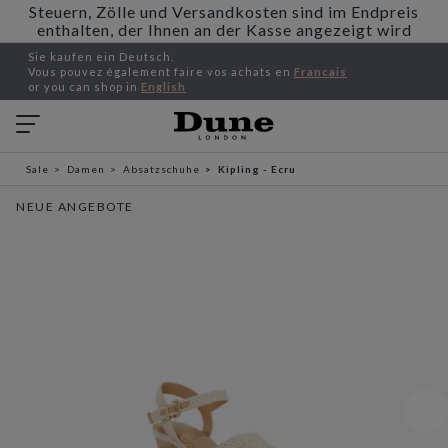
Steuern, Zölle und Versandkosten sind im Endpreis
enthalten, der Ihnen an der Kasse angezeigt wird
Sie kaufen ein Deutsch.
Vous pouvez également faire vos achats en
Francais
or you can shop in
English
Sale
Damen
Absatzschuhe
Kipling - Ecru
NEUE ANGEBOTE