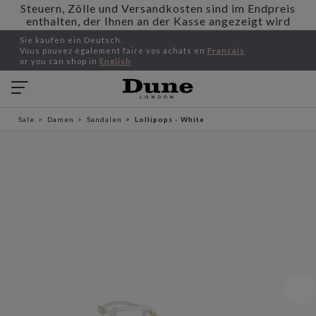
Steuern, Zölle und Versandkosten sind im Endpreis
enthalten, der Ihnen an der Kasse angezeigt wird
Sie kaufen ein Deutsch.
Vous pouvez également faire vos achats en
Francais
or you can shop in
English
Sale
Damen
Sandalen
Lollipops - White