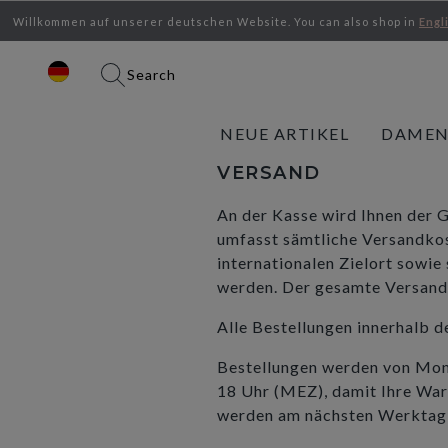
Willkommen auf unserer deutschen Website.
You can also shop in
Engl
Search
NEUE ARTIKEL
DAME
VERSAND
An der Kasse wird Ihnen der 
umfasst sämtliche Versandkos
internationalen Zielort sowie
werden. Der gesamte Versand 
Alle Bestellungen innerhalb d
Bestellungen werden von Monta
18 Uhr (MEZ), damit Ihre War
werden am nächsten Werktag 