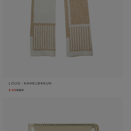
LOUD - KAMELBRAUN
€44
€89