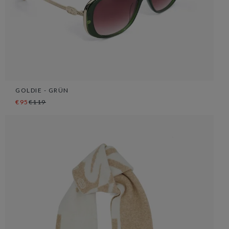
GOLDIE - GRÜN
€95
€119