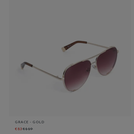
GRACE - GOLD
€83
€119