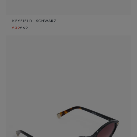
KEYFIELD - SCHWARZ
€39
€69