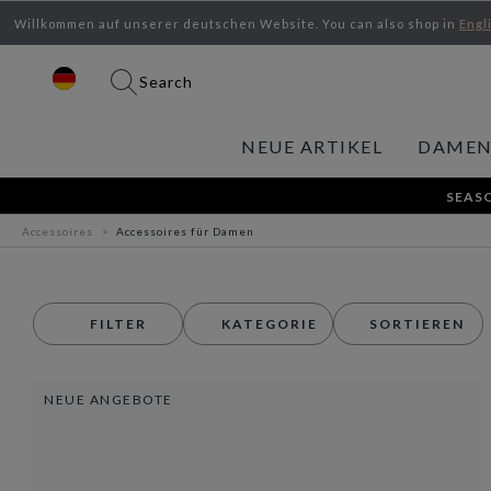
Willkommen auf unserer deutschen Website.
You can also shop in
Engl
Search
NEUE ARTIKEL
DAME
SEASO
Accessoires
Accessoires für Damen
FILTER
KATEGORIE
SORTIEREN
NEUE ANGEBOTE