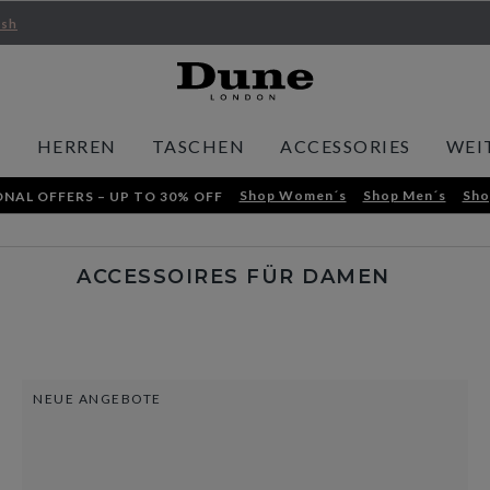
ish
N
HERREN
TASCHEN
ACCESSORIES
WEI
Shop Women´s
Shop Men´s
Sho
NAL OFFERS – UP TO 30% OFF
ACCESSOIRES FÜR DAMEN
NEUE ANGEBOTE