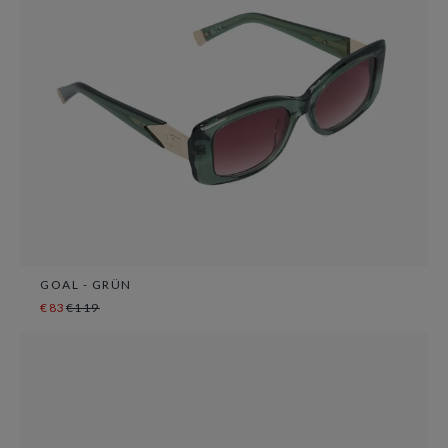
GOAL - GRÜN
€83
€119