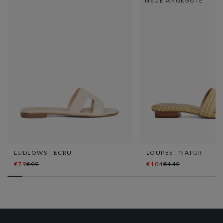
NEUE ANGEBOTE
LUDLOWS - ECRU
LOUPES - NATUR
€79
€99
€104
€149