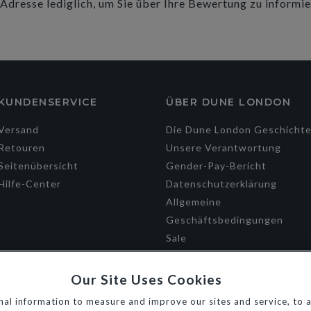
dresse lediglich, um Sie über Ihre Bewertung zu informie
KUNDENSERVICE
ÜBER DUNE LONDON
Versand
Die Dune London Geschicht
Retouren
Unsere Verantwortung
Seitenübersicht
Gender-Pay-Bericht
Hilfe-Center
Datenschutzerklärung
Allgemeine
Geschäftsbedingungen
Sale
Our Site Uses Cookies
al information to measure and improve our sites and service, to a