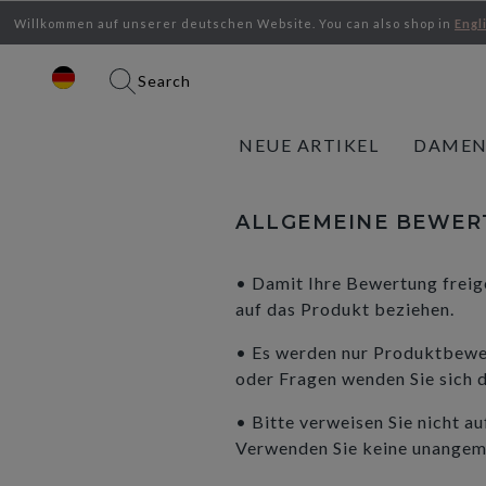
Willkommen auf unserer deutschen Website.
You can also shop in
Engl
Search
NEUE ARTIKEL
DAME
ALLGEMEINE BEWE
• Damit Ihre Bewertung freige
auf das Produkt beziehen.
• Es werden nur Produktbewer
oder Fragen wenden Sie sich 
• Bitte verweisen Sie nicht a
Verwenden Sie keine unangem