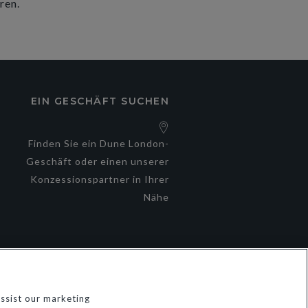
ren.
EIN GESCHÄFT SUCHEN
e
Finden Sie ein Dune London-
Geschäft oder einen unserer
Konzessionspartner in Ihrer
Nähe
ssist our marketing