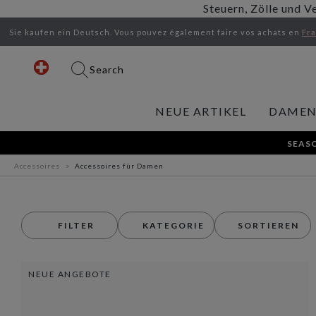
Steuern, Zölle und V
Sie kaufen ein Deutsch.
Vous pouvez également faire vos achats en
Fr
Search
NEUE ARTIKEL
DAME
SEASO
Accessoires
Accessoires für Damen
FILTER
KATEGORIE
SORTIEREN
NEUE ANGEBOTE