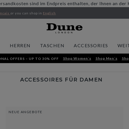
ersandkosten sind im Endpreis enthalten, der Ihnen an der
ancais
or you can shop in
English
N
HERREN
TASCHEN
ACCESSORIES
WEI
Shop Women´s
Shop Men´s
Sho
NAL OFFERS – UP TO 30% OFF
ACCESSOIRES FÜR DAMEN
NEUE ANGEBOTE