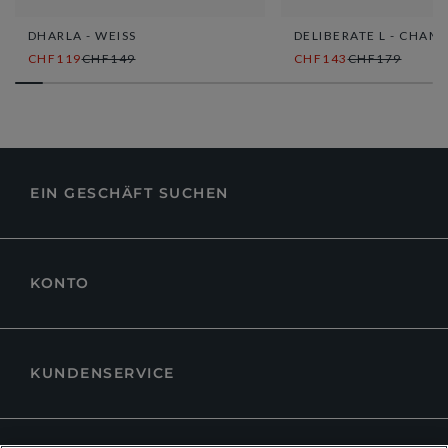
DHARLA - WEISS
DELIBERATE L - CHAM
CHF119
CHF149
CHF143
CHF179
EIN GESCHÄFT SUCHEN
KONTO
KUNDENSERVICE