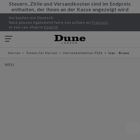
Steuern, Zölle und Versandkosten sind im Endpreis
enthalten, der Ihnen an der Kasse angezeigt wird
Sie kaufen ein Deutsch.
Vous pouvez également faire vos achats en
Francais
or you can shop in
English
Herren
Trends für Herren
Herrenkollektion FS26
Ivar - Braun
NEU