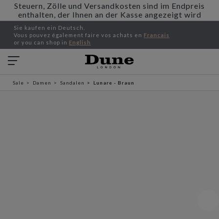
Steuern, Zölle und Versandkosten sind im Endpreis
enthalten, der Ihnen an der Kasse angezeigt wird
Sie kaufen ein Deutsch.
Vous pouvez également faire vos achats en
Francais
or you can shop in
English
Sale
Damen
Sandalen
Lunare - Braun