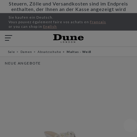
Steuern, Zölle und Versandkosten sind im Endpreis
enthalten, der Ihnen an der Kasse angezeigt wird
Sie kaufen ein Deutsch.
Vous pouvez également faire vos achats en
Francais
or you can shop in
English
Sale
Damen
Absatzschuhe
Maltas - Weiß
NEUE ANGEBOTE