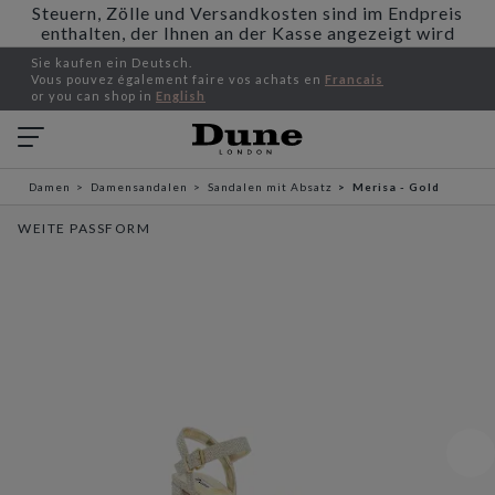
Steuern, Zölle und Versandkosten sind im Endpreis
enthalten, der Ihnen an der Kasse angezeigt wird
Sie kaufen ein Deutsch.
Vous pouvez également faire vos achats en
Francais
or you can shop in
English
Damen
Damensandalen
Sandalen mit Absatz
Merisa - Gold
WEITE PASSFORM