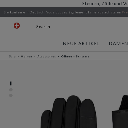
Steuern, Zölle und V
Sie kaufen ein Deutsch.
Vous pouvez également faire vos achats en
Fr
Search
NEUE ARTIKEL
DAME
Sale
Herren
Accessoires
Olinee – Schwarz