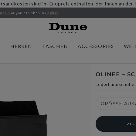
ersandkosten sind im Endpreis enthalten, der Ihnen an der
ancais
or you can shop in
English
N
HERREN
TASCHEN
ACCESSORIES
WEI
OLINEE – S
Lederhandschuhe 
GRÖSSE AU
ZUR