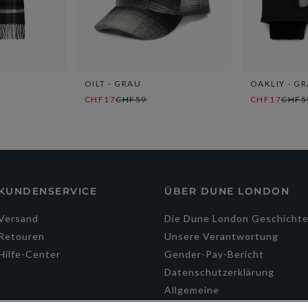
OILT - GRAU
OAKLIY - G
CHF17
CHF59
CHF17
CHF5
KUNDENSERVICE
ÜBER DUNE LONDON
Versand
Die Dune London Geschicht
Retouren
Unsere Verantwortung
Hilfe-Center
Gender-Pay-Bericht
Datenschutzerklärung
Allgemeine
Geschäftsbedingungen