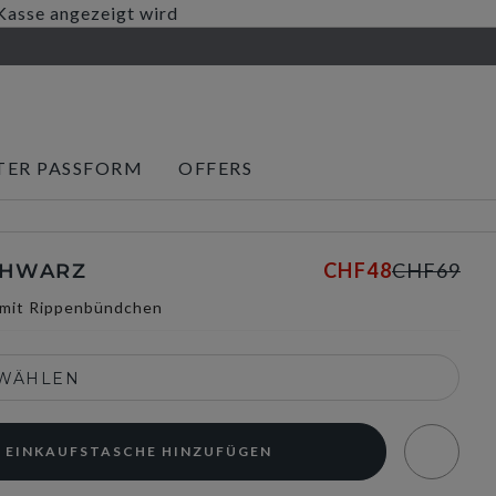
 Kasse angezeigt wird
TER PASSFORM
OFFERS
CHF48
CHF69
CHWARZ
mit Rippenbündchen
SWÄHLEN
 EINKAUFSTASCHE HINZUFÜGEN