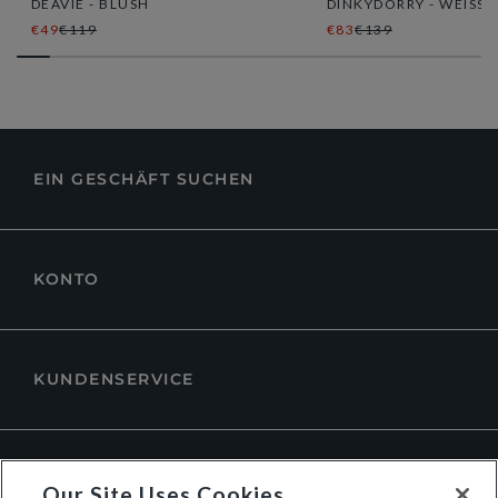
DEAVIE - BLUSH
DINKYDORRY - WEISS
€49
€119
€83
€139
EIN GESCHÄFT SUCHEN
KONTO
KUNDENSERVICE
ÜBER DUNE LONDON
Our Site Uses Cookies