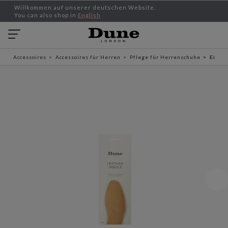
Willkommen auf unserer deutschen Website.
You can also shop in
English
Accessoires
Accessoires für Herren
Pflege für Herrenschuhe
Einleg