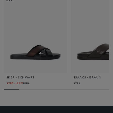
NEU
IKER - SCHWARZ
ISAACS - BRAUN
€98 - €99
€95
€99