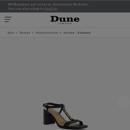
Willkommen auf unserer deutschen Website.
You can also shop in
English
Sale
Damen
Absatzschuhe
Josina - Schwarz