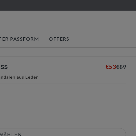
TER PASSFORM
OFFERS
€53
€89
SS
ndalen aus Leder
selected
SWÄHLEN