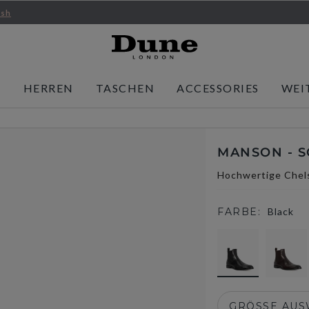
ish
N
HERREN
TASCHEN
ACCESSORIES
WEI
MANSON - 
Hochwertige Chels
FARBE:
Black
selected
GRÖSSE AU