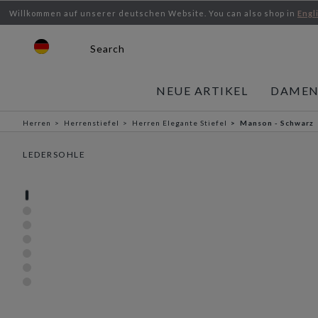
Willkommen auf unserer deutschen Website.
You can also shop in
Engl
Search
NEUE ARTIKEL
DAME
Herren
Herrenstiefel
Herren Elegante Stiefel
Manson - Schwarz
LEDERSOHLE