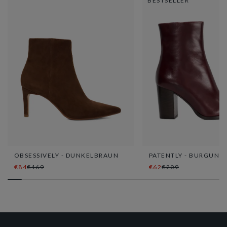
BESTSELLER
OBSESSIVELY - DUNKELBRAUN
PATENTLY - BURGUND
€84
€169
€62
€209