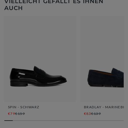
VIELLEICHT GEFÄLLT ES IHNEN
AUCH
SPIN - SCHWARZ
BRADLAY - MARINEBL
€79
€159
€83
€139