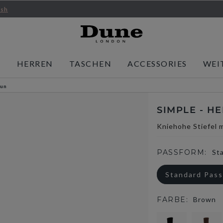
ish
N
HERREN
TASCHEN
ACCESSORIES
WEI
aun
SIMPLE - H
Kniehohe Stiefel 
PASSFORM:
St
Standard Pas
FARBE:
Brown