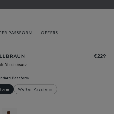
TER PASSFORM
OFFERS
€229
ELLBRAUN
mit Blockabsatz
andard Passform
sform
Weiter Passform
selected