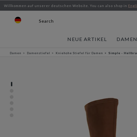
Willkommen auf unserer deutschen Website.
You can also shop in
Engl
Search
NEUE ARTIKEL
DAME
Damen
Damenstiefel
Kniehohe Stiefel für Damen
Simple - Hellbr