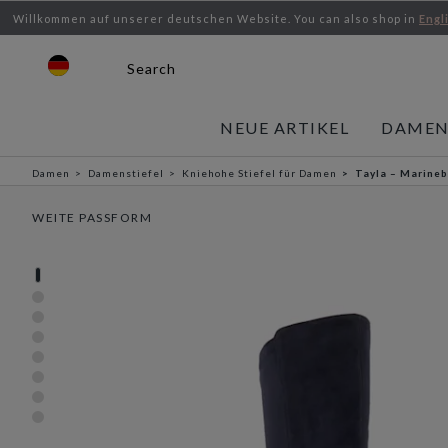
Willkommen auf unserer deutschen Website.
You can also shop in
Engl
Search
NEUE ARTIKEL
DAME
Damen
Damenstiefel
Kniehohe Stiefel für Damen
Tayla – Marineb
WEITE PASSFORM