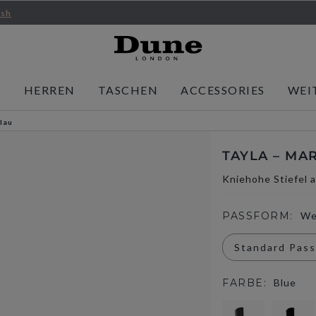
ish
N
HERREN
TASCHEN
ACCESSORIES
WEI
lau
TAYLA – MA
Kniehohe Stiefel 
PASSFORM:
We
Standard Pas
FARBE:
Blue