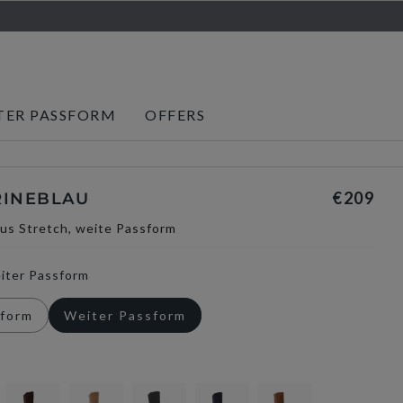
TER PASSFORM
OFFERS
€209
RINEBLAU
aus Stretch, weite Passform
iter Passform
sform
Weiter Passform
selected